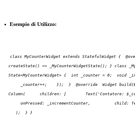
Esempio di Utilizzo:
class MyCounterWidget extends StatefulWidget { @ov
createState() => _MyCounterWidgetState(); } class _M
State<MyCounterWidget> { int _counter = 0; void _
_counter++; }); } @override Widget build(Bu
Column( children: [ Text('Contatore: $
onPressed: _incrementCounter, child:
); } }