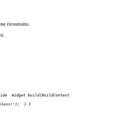
ne ricostruito.
ni.
ride Widget build(BuildContext
eless!'); } }