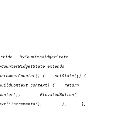
erride _MyCounterWidgetState
yCounterWidgetState extends
incrementCounter() { setState(() {
ildContext context) { return
_counter'), ElevatedButton(
 Text('Incrementa'), ), ],