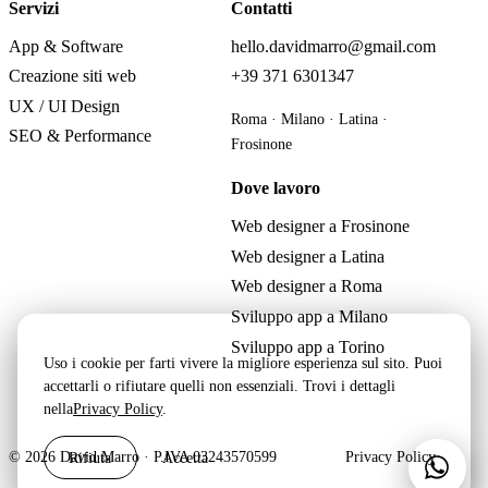
Servizi
Contatti
App & Software
hello.davidmarro@gmail.com
Creazione siti web
+39 371 6301347
UX / UI Design
Roma · Milano · Latina ·
SEO & Performance
Frosinone
Dove lavoro
Web designer a Frosinone
Web designer a Latina
Web designer a Roma
Sviluppo app a Milano
Sviluppo app a Torino
Uso i cookie per farti vivere la migliore esperienza sul sito. Puoi
accettarli o rifiutare quelli non essenziali. Trovi i dettagli
nella
Privacy Policy
.
Rifiuta
Accetta
© 2026 David Marro · P.IVA 03243570599
Privacy Policy
Scri