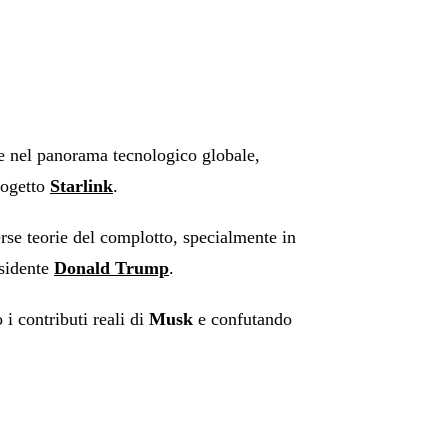
le nel panorama tecnologico globale,
rogetto
Starlink
.
erse teorie del complotto, specialmente in
esidente
Donald Trump
.
i contributi reali di
Musk
e confutando