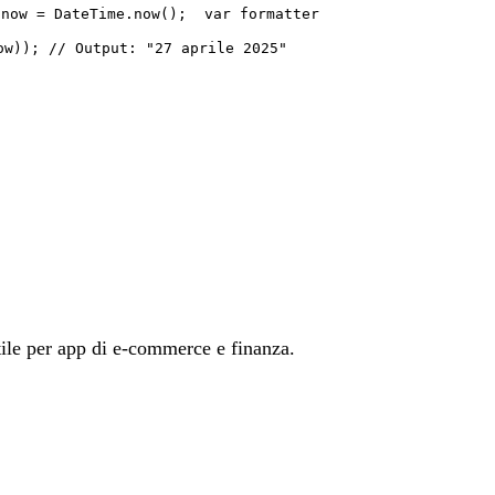
 now = DateTime.now(); var formatter
ow)); // Output: "27 aprile 2025"
tile per app di e-commerce e finanza.