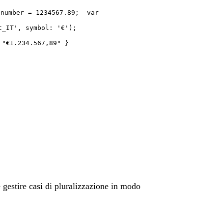
 number = 1234567.89; var
t_IT', symbol: '€');
 "€1.234.567,89" }
 gestire casi di pluralizzazione in modo