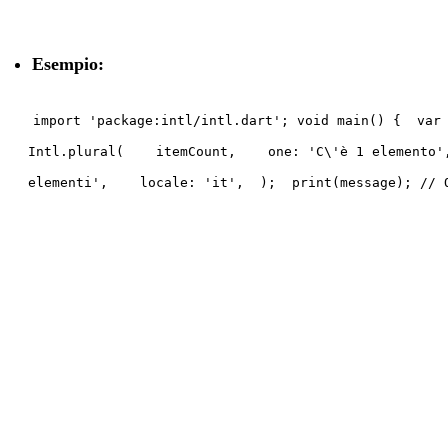
Esempio:
import 'package:intl/intl.dart'; void main() { var
Intl.plural( itemCount, one: 'C\'è 1 elemento'
elementi', locale: 'it', ); print(message); // Ou