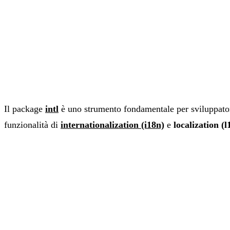
Il package
intl
è uno strumento fondamentale per sviluppato
funzionalità di
internationalization (i18n)
e
localization (l