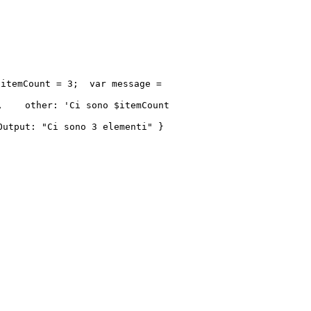
 itemCount = 3; var message =
, other: 'Ci sono $itemCount
tput: "Ci sono 3 elementi" }