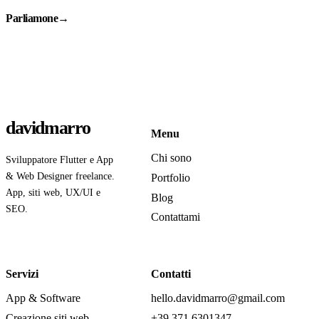
Parliamone
→
davidmarro
Menu
Chi sono
Sviluppatore Flutter e App
& Web Designer freelance.
Portfolio
App, siti web, UX/UI e
Blog
SEO.
Contattami
Servizi
Contatti
App & Software
hello.davidmarro@gmail.com
Creazione siti web
+39 371 6301347