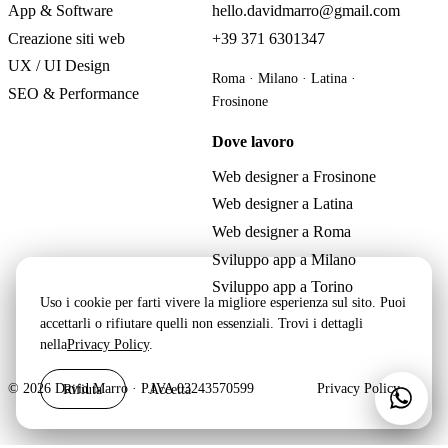
App & Software
hello.davidmarro@gmail.com
Creazione siti web
+39 371 6301347
UX / UI Design
Roma · Milano · Latina ·
SEO & Performance
Frosinone
Dove lavoro
Web designer a Frosinone
Web designer a Latina
Web designer a Roma
Sviluppo app a Milano
Sviluppo app a Torino
Uso i cookie per farti vivere la migliore esperienza sul sito. Puoi
accettarli o rifiutare quelli non essenziali. Trovi i dettagli
nella
Privacy Policy
.
Rifiuta
Accetta
© 2026 David Marro · P.IVA 03243570599
Privacy Policy
Scri