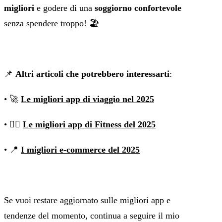
migliori
e godere di una
soggiorno confortevole
senza spendere troppo! 🏖️
📌
Altri articoli che potrebbero interessarti
:
• 🚀
Le migliori app di viaggio nel 2025
• 🏋🏽
Le migliori app di Fitness del 2025
• 📍
I migliori e-commerce del 2025
Se vuoi restare aggiornato sulle migliori app e
tendenze del momento, continua a seguire il mio