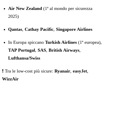
Air New Zealand
(1ª al mondo per sicurezza
2025)
Qantas
,
Cathay Pacific
,
Singapore Airlines
In Europa spiccano
Turkish Airlines
(1ª europea),
TAP Portugal
,
SAS
,
British Airways
,
Lufthansa/Swiss
❗ Tra le low-cost più sicure:
Ryanair
,
easyJet
,
WizzAir