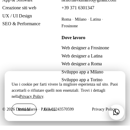
Creazione siti web
+39 371 6301347
UX / UI Design
Roma · Milano · Latina ·
SEO & Performance
Frosinone
Dove lavoro
Web designer a Frosinone
Web designer a Latina
Web designer a Roma
Sviluppo app a Milano
Sviluppo app a Torino
Uso i cookie per farti vivere la migliore esperienza sul sito. Puoi
accettarli o rifiutare quelli non essenziali. Trovi i dettagli
nella
Privacy Policy
.
Rifiuta
Accetta
© 2026 David Marro · P.IVA 03243570599
Privacy Policy
Scri