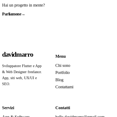
Hai un progetto in mente?
Parliamone
→
davidmarro
Menu
Chi sono
Sviluppatore Flutter e App
& Web Designer freelance.
Portfolio
App, siti web, UX/UI e
Blog
SEO.
Contattami
Servizi
Contatti
App & Software
hello.davidmarro@gmail.com