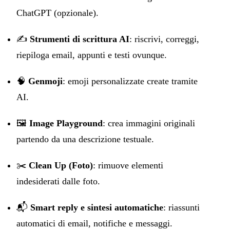
ChatGPT (opzionale).
✍️
Strumenti di scrittura AI
: riscrivi, correggi,
riepiloga email, appunti e testi ovunque.
🧠
Genmoji
: emoji personalizzate create tramite
AI.
🖼️
Image Playground
: crea immagini originali
partendo da una descrizione testuale.
✂️
Clean Up (Foto)
: rimuove elementi
indesiderati dalle foto.
📬
Smart reply e sintesi automatiche
: riassunti
automatici di email, notifiche e messaggi.