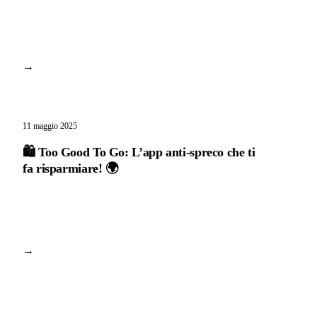
→
11 maggio 2025
🛍️ Too Good To Go: L’app anti-spreco che ti
fa risparmiare! 🌍
→