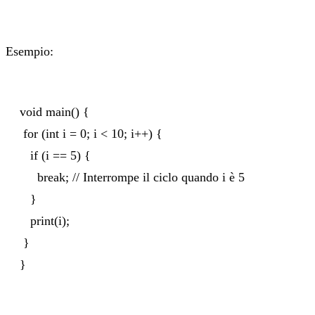
Esempio:
void main() {
for (int i = 0; i < 10; i++) {
if (i == 5) {
break; // Interrompe il ciclo quando i è 5
}
print(i);
}
}