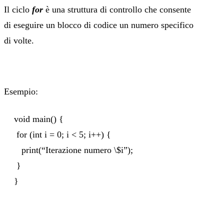
Il ciclo
for
è una struttura di controllo che consente
di eseguire un blocco di codice un numero specifico
di volte.
Esempio:
void main() {
for (int i = 0; i < 5; i++) {
print(“Iterazione numero \$i”);
}
}