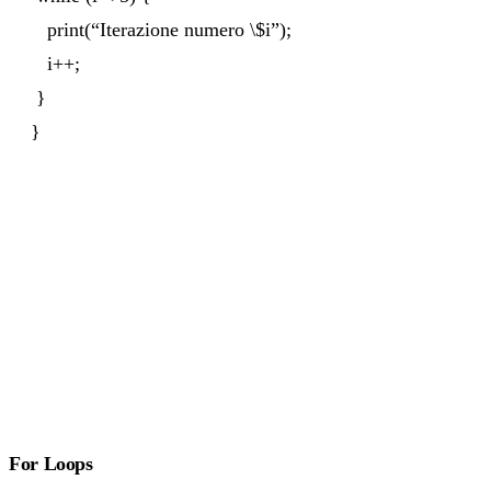
print(“Iterazione numero \$i”);
i++;
}
}
For Loops