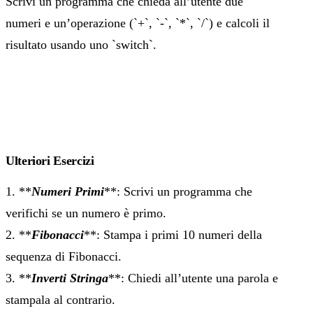
Scrivi un programma che chieda all’utente due
numeri e un’operazione (`+`, `-`, `*`, `/`) e calcoli il
risultato usando uno `switch`.
Ulteriori Esercizi
1. **
Numeri Primi
**: Scrivi un programma che
verifichi se un numero è primo.
2. **
Fibonacci
**: Stampa i primi 10 numeri della
sequenza di Fibonacci.
3. **
Inverti Stringa
**: Chiedi all’utente una parola e
stampala al contrario.