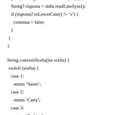
String? risposta = stdin.readLineSync();
if (risposta?.toLowerCase() != ‘s’) {
continua = false;
}
}
}
String convertiScelta(int scelta) {
switch (scelta) {
case 1:
return ‘Sasso’;
case 2:
return ‘Carta’;
case 3: