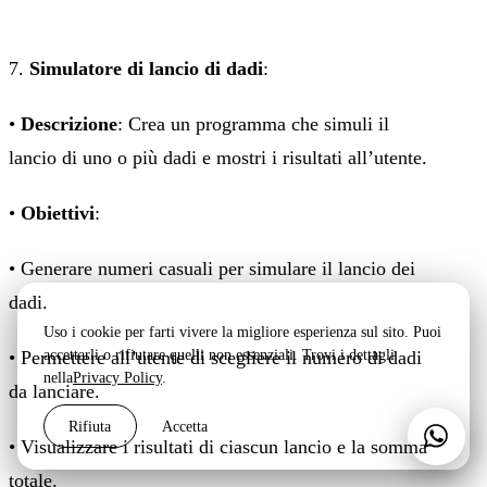
7.
Simulatore di lancio di dadi
:
•
Descrizione
: Crea un programma che simuli il
lancio di uno o più dadi e mostri i risultati all’utente.
•
Obiettivi
:
• Generare numeri casuali per simulare il lancio dei
dadi.
Uso i cookie per farti vivere la migliore esperienza sul sito. Puoi
accettarli o rifiutare quelli non essenziali. Trovi i dettagli
• Permettere all’utente di scegliere il numero di dadi
nella
Privacy Policy
.
da lanciare.
Rifiuta
Accetta
Scri
• Visualizzare i risultati di ciascun lancio e la somma
totale.