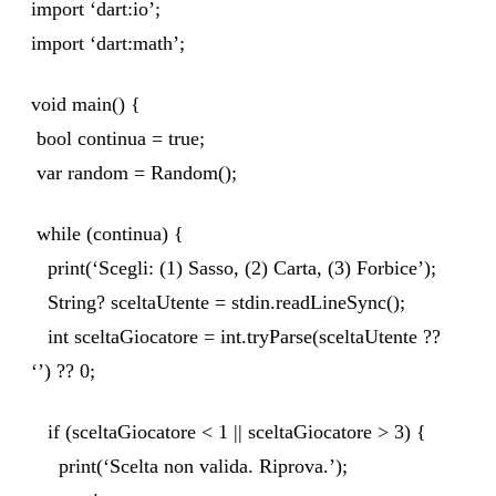
import ‘dart:io’;
import ‘dart:math’;
void main() {
bool continua = true;
var random = Random();
while (continua) {
print(‘Scegli: (1) Sasso, (2) Carta, (3) Forbice’);
String? sceltaUtente = stdin.readLineSync();
int sceltaGiocatore = int.tryParse(sceltaUtente ??
‘’) ?? 0;
if (sceltaGiocatore < 1 || sceltaGiocatore > 3) {
print(‘Scelta non valida. Riprova.’);