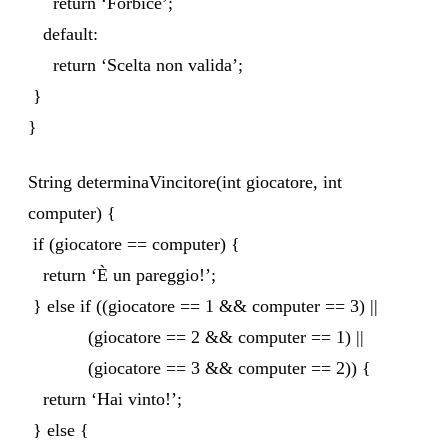
return ‘Forbice’;
default:
return ‘Scelta non valida’;
}
}
String determinaVincitore(int giocatore, int
computer) {
if (giocatore == computer) {
return ‘È un pareggio!’;
} else if ((giocatore == 1 && computer == 3) ||
(giocatore == 2 && computer == 1) ||
(giocatore == 3 && computer == 2)) {
return ‘Hai vinto!’;
} else {