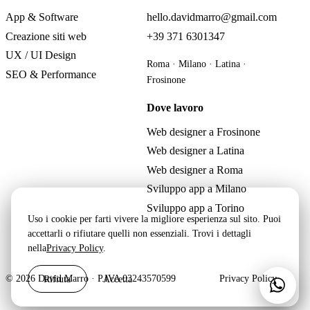
App & Software
hello.davidmarro@gmail.com
Creazione siti web
+39 371 6301347
UX / UI Design
Roma · Milano · Latina ·
SEO & Performance
Frosinone
Dove lavoro
Web designer a Frosinone
Web designer a Latina
Web designer a Roma
Sviluppo app a Milano
Sviluppo app a Torino
Uso i cookie per farti vivere la migliore esperienza sul sito. Puoi
accettarli o rifiutare quelli non essenziali. Trovi i dettagli
nella
Privacy Policy
.
Rifiuta
Accetta
© 2026 David Marro · P.IVA 03243570599
Privacy Policy
Scri