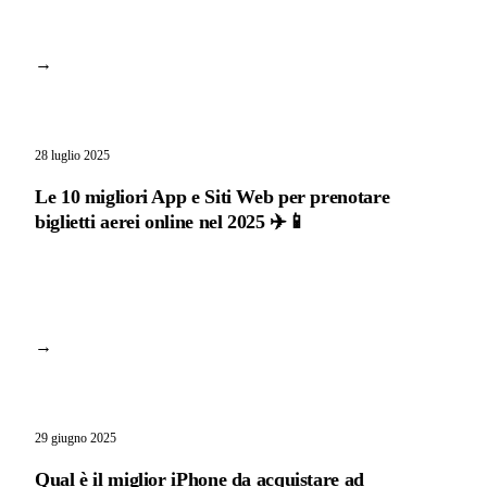
→
28 luglio 2025
Le 10 migliori App e Siti Web per prenotare
biglietti aerei online nel 2025 ✈️📱
→
29 giugno 2025
Qual è il miglior iPhone da acquistare ad