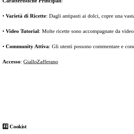
Caratteristiche Principali
:
•
Varietà di Ricette
: Dagli antipasti ai dolci, copre una vas
•
Video Tutorial
: Molte ricette sono accompagnate da video 
•
Community Attiva
: Gli utenti possono commentare e cond
Accesso
:
GialloZafferano
2️⃣ Cookist