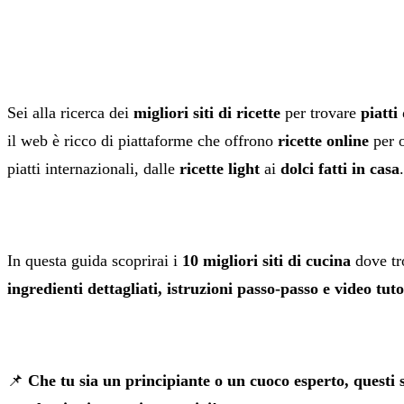
Sei alla ricerca dei
migliori siti di ricette
per trovare
piatti 
il web è ricco di piattaforme che offrono
ricette online
per o
piatti internazionali, dalle
ricette light
ai
dolci fatti in casa
.
In questa guida scoprirai i
10 migliori siti di cucina
dove tr
ingredienti dettagliati, istruzioni passo-passo e video tuto
📌
Che tu sia un principiante o un cuoco esperto, questi si