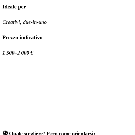
Ideale per
Creativi, due‑in‑uno
Prezzo indicativo
1 500–2 000 €
🧭 Quale scegliere? Ecco come orientarsi: