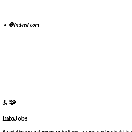
🌐
indeed.com
3. 🧩
InfoJobs
Specializzato nel mercato italiano
, ottimo per impieghi in v