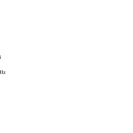
i
 Hz