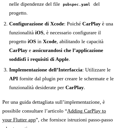
nelle dipendenze del file
del
pubspec.yaml
progetto.
Configurazione di Xcode
: Poiché
CarPlay
è una
funzionalità
iOS
, è necessario configurare il
progetto
iOS
in
Xcode
, abilitando le capacità
CarPlay
e
assicurandosi che l’applicazione
soddisfi i requisiti di Apple
.
Implementazione dell’Interfaccia
: Utilizzare le
API
fornite dal plugin per creare le schermate e le
funzionalità desiderate per
CarPlay
.
Per una guida dettagliata sull’implementazione, è
possibile consultare l’articolo “
Adding CarPlay to
your Flutter app
”, che fornisce istruzioni passo-passo