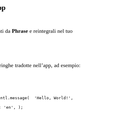
pp
ati da
Phrase
e reintegrali nel tuo
tringhe tradotte nell’app, ad esempio:
Intl.message( 'Hello, World!',
: 'en', );