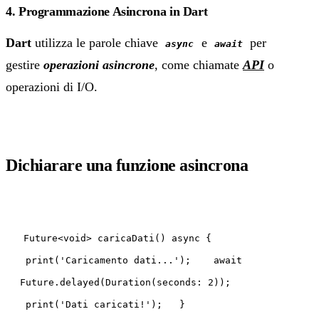
4. Programmazione Asincrona in Dart
Dart
utilizza le parole chiave
e
per
async
await
gestire
operazioni
asincrone
, come chiamate
API
o
operazioni di I/O.
Dichiarare una funzione asincrona
Future<void> caricaDati() async {
print('Caricamento dati...'); await
Future.delayed(Duration(seconds: 2));
print('Dati caricati!'); }