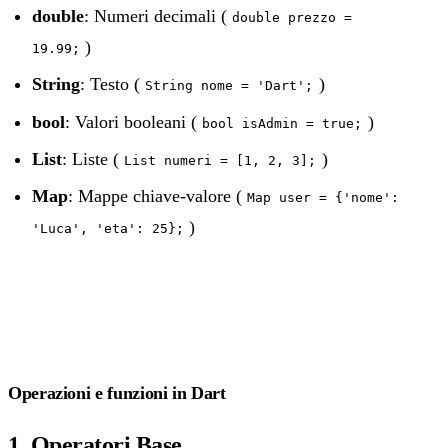
double
: Numeri decimali (
double prezzo =
)
19.99;
String
: Testo (
)
String nome = 'Dart';
bool
: Valori booleani (
)
bool isAdmin = true;
List
: Liste (
)
List numeri = [1, 2, 3];
Map
: Mappe chiave-valore (
Map user = {'nome':
)
'Luca', 'eta': 25};
Operazioni e funzioni in Dart
1. Operatori Base