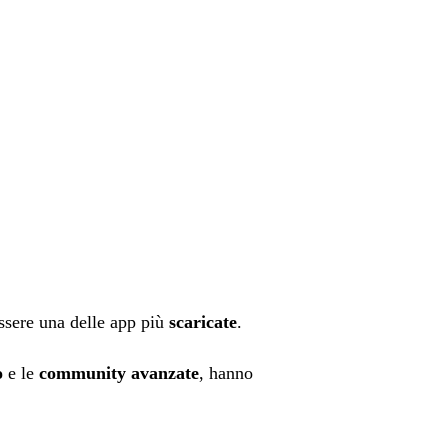
ssere una delle app più
scaricate
.
o
e le
community avanzate
, hanno