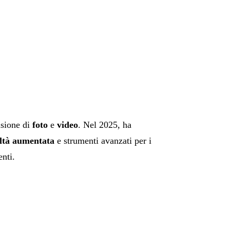
isione di
foto
e
video
. Nel 2025, ha
ltà aumentata
e strumenti avanzati per i
enti.