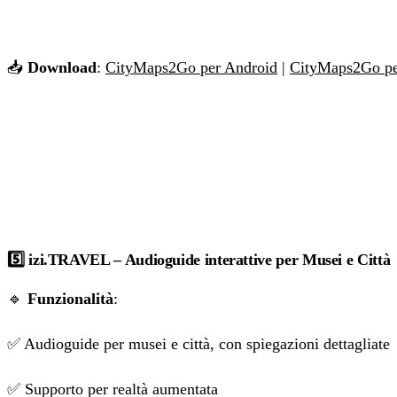
📥
Download
:
CityMaps2Go per Android
|
CityMaps2Go pe
5️⃣ izi.TRAVEL – Audioguide interattive per Musei e Città
🔹
Funzionalità
:
✅ Audioguide per musei e città, con spiegazioni dettagliate
✅ Supporto per realtà aumentata