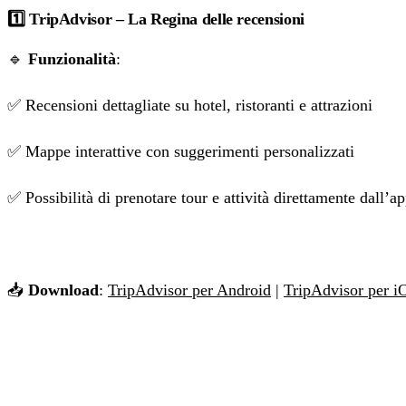
1️⃣ TripAdvisor – La Regina delle recensioni
🔹
Funzionalità
:
✅ Recensioni dettagliate su hotel, ristoranti e attrazioni
✅ Mappe interattive con suggerimenti personalizzati
✅ Possibilità di prenotare tour e attività direttamente dall’a
📥
Download
:
TripAdvisor per Android
|
TripAdvisor per i