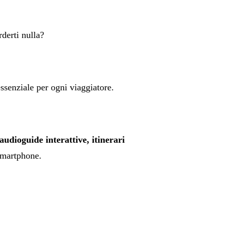
derti nulla?
senziale per ogni viaggiatore.
audioguide interattive, itinerari
 smartphone.