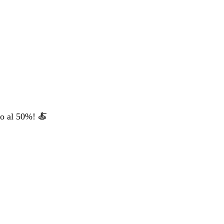
no al 50%! 🍝