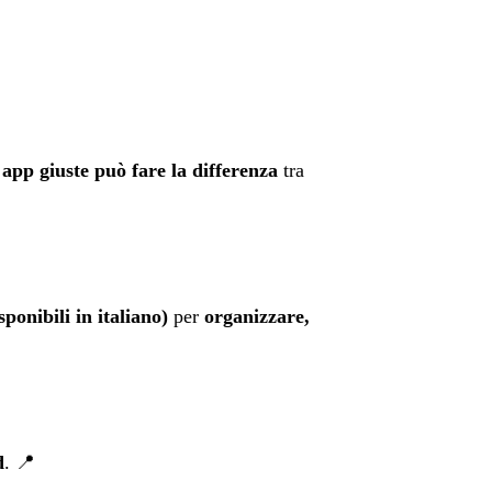
app giuste può fare la differenza
tra
sponibili in italiano)
per
organizzare,
d
. 📍