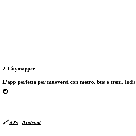
2. Citymapper
L’app perfetta per muoversi con metro, bus e treni
. Indi
🚇
🔗
iOS
|
Android