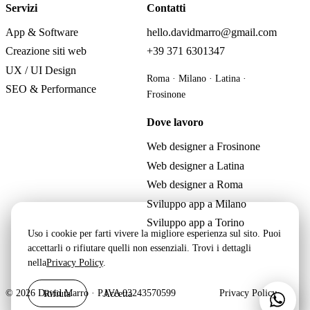
Servizi
Contatti
App & Software
hello.davidmarro@gmail.com
Creazione siti web
+39 371 6301347
UX / UI Design
Roma · Milano · Latina ·
SEO & Performance
Frosinone
Dove lavoro
Web designer a Frosinone
Web designer a Latina
Web designer a Roma
Sviluppo app a Milano
Sviluppo app a Torino
Uso i cookie per farti vivere la migliore esperienza sul sito. Puoi
accettarli o rifiutare quelli non essenziali. Trovi i dettagli
nella
Privacy Policy
.
Rifiuta
Accetta
© 2026 David Marro · P.IVA 03243570599
Privacy Policy
Scri