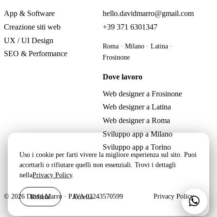
App & Software
hello.davidmarro@gmail.com
Creazione siti web
+39 371 6301347
UX / UI Design
Roma · Milano · Latina ·
SEO & Performance
Frosinone
Dove lavoro
Web designer a Frosinone
Web designer a Latina
Web designer a Roma
Sviluppo app a Milano
Sviluppo app a Torino
Uso i cookie per farti vivere la migliore esperienza sul sito. Puoi
accettarli o rifiutare quelli non essenziali. Trovi i dettagli
nella
Privacy Policy
.
Rifiuta
Accetta
© 2026 David Marro · P.IVA 03243570599
Privacy Policy
Scri