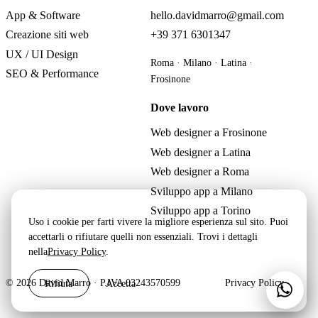
App & Software
hello.davidmarro@gmail.com
Creazione siti web
+39 371 6301347
UX / UI Design
Roma · Milano · Latina ·
SEO & Performance
Frosinone
Dove lavoro
Web designer a Frosinone
Web designer a Latina
Web designer a Roma
Sviluppo app a Milano
Sviluppo app a Torino
Uso i cookie per farti vivere la migliore esperienza sul sito. Puoi
accettarli o rifiutare quelli non essenziali. Trovi i dettagli
nella
Privacy Policy
.
Rifiuta
Accetta
© 2026 David Marro · P.IVA 03243570599
Privacy Policy
Scri