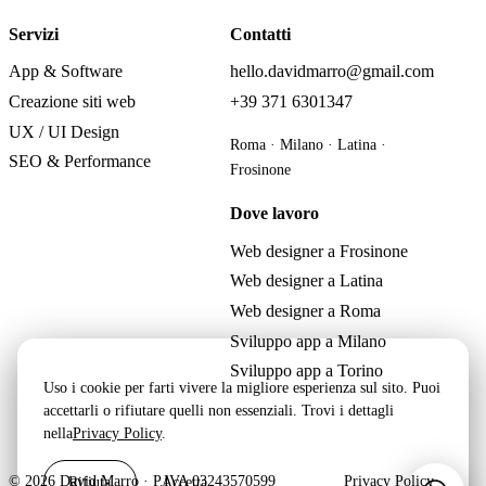
Servizi
Contatti
App & Software
hello.davidmarro@gmail.com
Creazione siti web
+39 371 6301347
UX / UI Design
Roma · Milano · Latina ·
SEO & Performance
Frosinone
Dove lavoro
Web designer a Frosinone
Web designer a Latina
Web designer a Roma
Sviluppo app a Milano
Sviluppo app a Torino
Uso i cookie per farti vivere la migliore esperienza sul sito. Puoi
accettarli o rifiutare quelli non essenziali. Trovi i dettagli
nella
Privacy Policy
.
Rifiuta
Accetta
© 2026 David Marro · P.IVA 03243570599
Privacy Policy