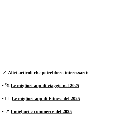
📌
Altri articoli che potrebbero interessarti
:
• 🚀
Le migliori app di viaggio nel 2025
• 🏋🏽
Le migliori app di Fitness del 2025
• 📍
I migliori e-commerce del 2025