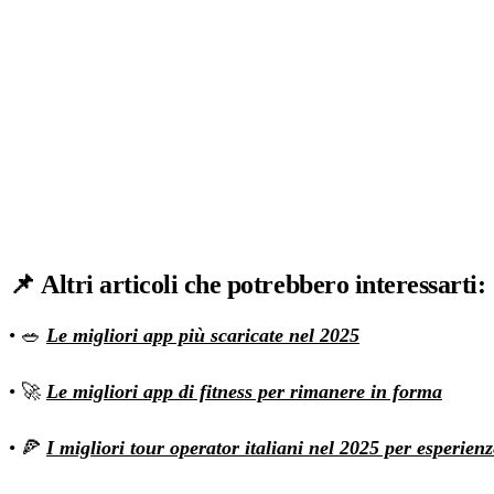
📌
Altri articoli che potrebbero interessarti
:
• 🥗
Le migliori app più scaricate nel 2025
• 🚀
Le migliori app di fitness per rimanere in forma
• 🍕
I migliori tour operator italiani nel 2025 per esperien