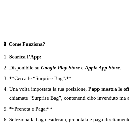
📱 Come Funziona?
Scarica l’App:
Disponibile su
Google Play Store
e
Apple App Store
.
**Cerca le “Surprise Bag”:**‍
Una volta impostata la tua posizione,
l’app mostra le off
chiamate “Surprise Bag”, contenenti cibo invenduto ma 
**Prenota e Paga:**‍
Seleziona la bag desiderata, prenotala e paga direttament