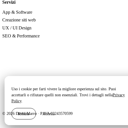
Servizi
App & Software
Creazione siti web
UX / UI Design
SEO & Performance
Uso i cookie per farti vivere la migliore esperienza sul sito. Puoi
accettarli o rifiutare quelli non essenziali. Trovi i dettagli nella
Privacy
Policy
.
© 2026 David Marro · P.IVA 03243570599
Rifiuta
Accetta