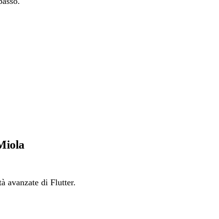
passo.
Miola
à avanzate di Flutter.