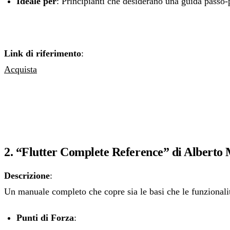
Ideale per
: Principianti che desiderano una guida passo-
Link di riferimento
:
Acquista
2. “Flutter Complete Reference” di Alberto 
Descrizione
:
Un manuale completo che copre sia le basi che le funzionalit
Punti di Forza
: