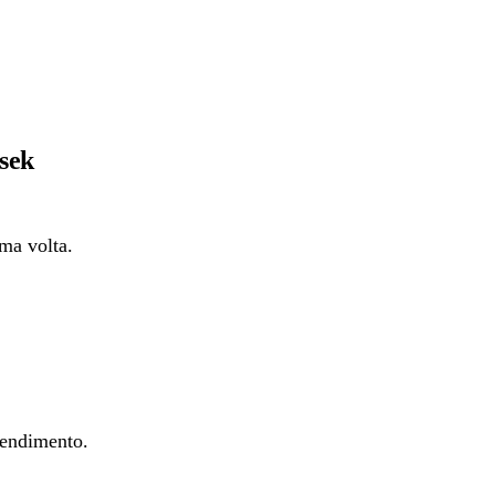
ssek
ima volta.
prendimento.