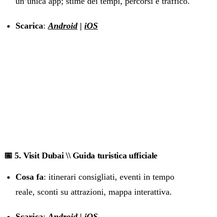
un’unica app; stime dei tempi, percorsi e traffico.
Scarica
:
Android
|
iOS
📅 5. Visit Dubai \\ Guida turistica ufficiale
Cosa fa
: itinerari consigliati, eventi in tempo
reale, sconti su attrazioni, mappa interattiva.
Scarica
:
Android
|
iOS