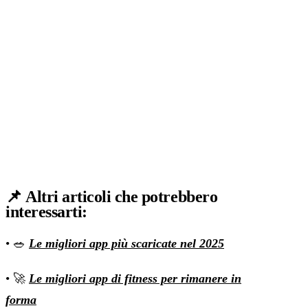
📌
Altri articoli che potrebbero
interessarti
:
• 🥗
Le migliori app più scaricate nel 2025
• 🚀
Le migliori app di fitness per rimanere in
forma