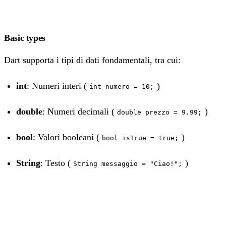
Basic types
Dart supporta i tipi di dati fondamentali, tra cui:
int
: Numeri interi (
)
int numero = 10;
double
: Numeri decimali (
)
double prezzo = 9.99;
bool
: Valori booleani (
)
bool isTrue = true;
String
: Testo (
)
String messaggio = "Ciao!";