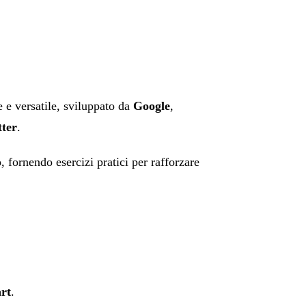
 e versatile, sviluppato da
Google
,
tter
.
, fornendo esercizi pratici per rafforzare
rt
.