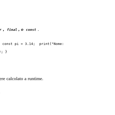
,
, o
.
r
final
const
 const pi = 3.14; print("Nome:
); }
ere calcolato a runtime.
.