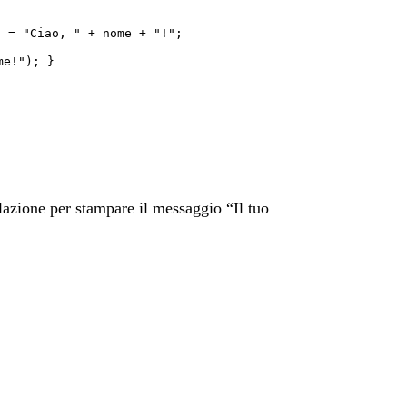
 = "Ciao, " + nome + "!";
me!"); }
polazione per stampare il messaggio “Il tuo